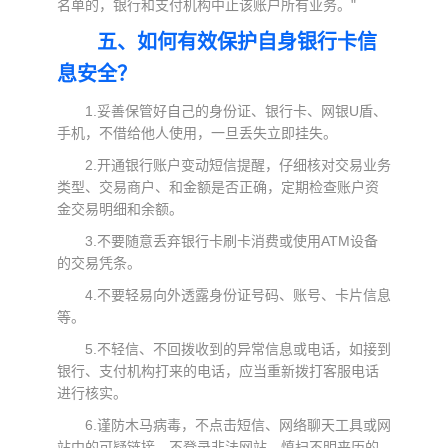
名单的，银行和支付机构中止该账户所有业务。"
五、如何有效保护自身银行卡信
息安全？
1.妥善保管好自己的身份证、银行卡、网银U盾、
手机，不借给他人使用，一旦丢失立即挂失。
2.开通银行账户变动短信提醒，仔细核对交易业务
类型、交易商户、和金额是否正确，定期检查账户资
金交易明细和余额。
3.不要随意丢弃银行卡刷卡消费或使用ATM设备
的交易凭条。
4.不要轻易向外透露身份证号码、账号、卡片信息
等。
5.不轻信、不回拨收到的异常信息或电话，如接到
银行、支付机构打来的电话，应当重新拨打客服电话
进行核实。
6.谨防木马病毒，不点击短信、网络聊天工具或网
站中的可疑链接，不登录非法网站，慎扫不明来历的