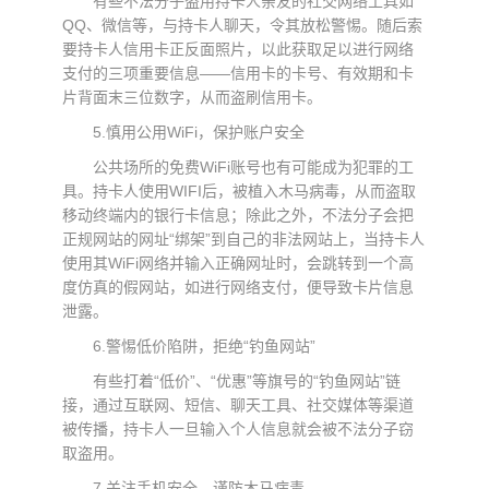
有些不法分子盗用持卡人亲友的社交网络工具如
QQ、微信等，与持卡人聊天，令其放松警惕。随后索
要持卡人信用卡正反面照片，以此获取足以进行网络
支付的三项重要信息——信用卡的卡号、有效期和卡
片背面末三位数字，从而盗刷信用卡。
5.慎用公用WiFi，保护账户安全
公共场所的免费WiFi账号也有可能成为犯罪的工
具。持卡人使用WIFI后，被植入木马病毒，从而盗取
移动终端内的银行卡信息；除此之外，不法分子会把
正规网站的网址“绑架”到自己的非法网站上，当持卡人
使用其WiFi网络并输入正确网址时，会跳转到一个高
度仿真的假网站，如进行网络支付，便导致卡片信息
泄露。
6.警惕低价陷阱，拒绝“钓鱼网站”
有些打着“低价”、“优惠”等旗号的“钓鱼网站”链
接，通过互联网、短信、聊天工具、社交媒体等渠道
被传播，持卡人一旦输入个人信息就会被不法分子窃
取盗用。
7.关注手机安全，谨防木马病毒