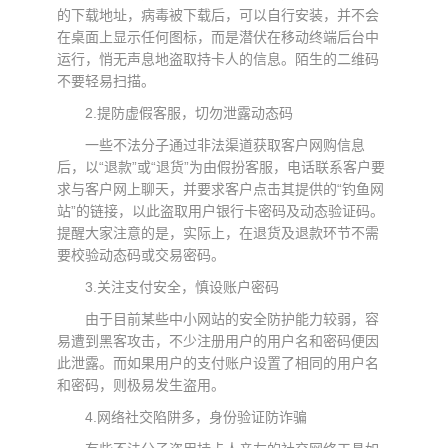
的下载地址，病毒被下载后，可以自行安装，并不会
在桌面上显示任何图标，而是潜伏在移动终端后台中
运行，悄无声息地盗取持卡人的信息。陌生的二维码
不要轻易扫描。
2.提防虚假客服，切勿泄露动态码
一些不法分子通过非法渠道获取客户网购信息
后，以“退款”或“退货”为由假扮客服，电话联系客户要
求与客户网上聊天，并要求客户点击其提供的“钓鱼网
站”的链接，以此盗取用户银行卡密码及动态验证码。
提醒大家注意的是，实际上，在退货及退款环节不需
要校验动态码或交易密码。
3.关注支付安全，慎设账户密码
由于目前某些中小网站的安全防护能力较弱，容
易遭到黑客攻击，不少注册用户的用户名和密码便因
此泄露。而如果用户的支付账户设置了相同的用户名
和密码，则极易发生盗用。
4.网络社交陷阱多，身份验证防诈骗